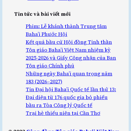
Tin tức và bài viết mới
Phim: Lễ khánh thành Trung tâm
Baha’i Phước Hội
Kết quả bầu cử Hội đồng Tinh thần
Tôn giáo Baha’i Việt Nam nhiệm kỳ
2025-2026 và Giấy Công nhận của Ban
Tôn giáo Chính phủ
Những ngày Baha’i quan trọng năm
183 (2026–2027)
Tin Đại hội Baha’i Quốc tế lần thứ 13:
Đại diện từ 176 quốc gia bỏ phiếu
bầu ra Tòa Công lý Quốc tế
Trại hè thiếu niên tại Cần Thơ