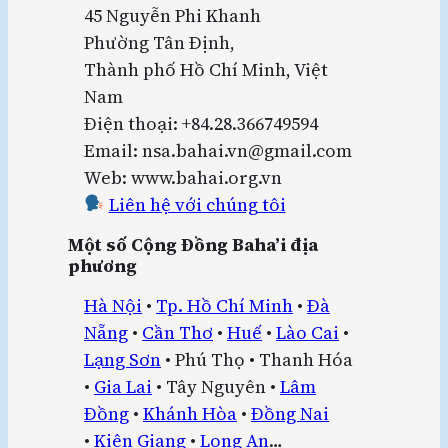
45 Nguyễn Phi Khanh
Phường Tân Định,
Thành phố Hồ Chí Minh, Việt
Nam
Điện thoại: +84.28.366749594
Email: nsa.bahai.vn@gmail.com
Web: www.bahai.org.vn
Liên hệ với chúng tôi
Một số Cộng Đồng Baha’i địa
phương
Hà Nội
•
Tp. Hồ Chí Minh
•
Đà
Nẵng
•
Cần Thơ
•
Huế
•
Lào Cai
•
Lạng Sơn
• Phú Thọ • Thanh Hóa
•
Gia Lai
• Tây Nguyên •
Lâm
Đồng
•
Khánh Hòa
•
Đồng Nai
•
Kiên Giang
•
Long An
…