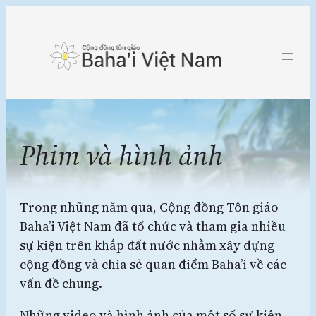
Chuyển
đến
phần
nội
dung
Phim và hình ảnh
Trong những năm qua, Cộng đồng Tôn giáo
Baha’i Việt Nam đã tổ chức và tham gia nhiều
sự kiện trên khắp đất nước nhằm xây dựng
cộng đồng và chia sẻ quan điểm Baha’i về các
vấn đề chung.
Những video và hình ảnh của một số sự kiện