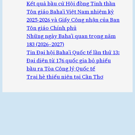
Kết quả bầu cử Hội đồng Tinh thần
Tôn giáo Baha’i Việt Nam nhiệm kỳ
2025-2026 và Giấy Công nhận của Ban
Tôn giáo Chính phủ
Những ngày Baha’i quan trọng năm
183 (2026–2027)
Tin Đại hội Baha’i Quốc tế lần thứ 13:
Đại diện từ 176 quốc gia bỏ phiếu
bầu ra Tòa Công lý Quốc tế
Trại hè thiếu niên tại Cần Thơ
© 2023
Cộng đồng Tôn giáo Baha’i Việt Nam
.
Về đầu trang ↑
Đây là trang web chính thức của Cộng