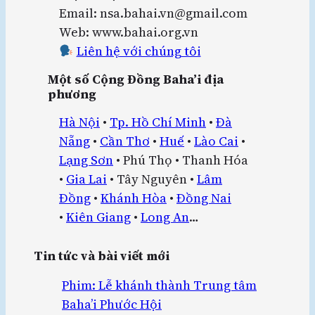
Email: nsa.bahai.vn@gmail.com
Web: www.bahai.org.vn
Liên hệ với chúng tôi
Một số Cộng Đồng Baha’i địa
phương
Hà Nội
•
Tp. Hồ Chí Minh
•
Đà
Nẵng
•
Cần Thơ
•
Huế
•
Lào Cai
•
Lạng Sơn
• Phú Thọ • Thanh Hóa
•
Gia Lai
• Tây Nguyên •
Lâm
Đồng
•
Khánh Hòa
•
Đồng Nai
•
Kiên Giang
•
Long An
…
Tin tức và bài viết mới
Phim: Lễ khánh thành Trung tâm
Baha’i Phước Hội