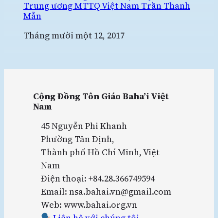
Trung ương MTTQ Việt Nam Trần Thanh
Mẫn
Ngày
Tháng mười một 12, 2017
Cộng Đồng Tôn Giáo Baha’i Việt
Nam
45 Nguyễn Phi Khanh
Phường Tân Định,
Thành phố Hồ Chí Minh, Việt
Nam
Điện thoại: +84.28.366749594
Email: nsa.bahai.vn@gmail.com
Web: www.bahai.org.vn
Liên hệ với chúng tôi