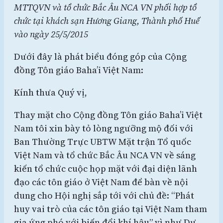
MTTQVN và tổ chức Bắc Âu NCA VN phối hợp tổ
chức tại khách sạn Hương Giang, Thành phố Huế
vào ngày 25/5/2015
Dưới đây là phát biểu đóng góp của Cộng
đồng Tôn giáo Baha’i Việt Nam:
Kính thưa Quý vị,
Thay mặt cho Cộng đồng Tôn giáo Baha’i Việt
Nam tôi xin bày tỏ lòng ngưỡng mộ đối với
Ban Thường Trực UBTW Mặt trận Tổ quốc
Việt Nam và tổ chức Bắc Âu NCA VN về sáng
kiến tổ chức cuộc họp mặt với đại diện lãnh
đạo các tôn giáo ở Việt Nam để bàn về nội
dung cho Hội nghị sắp tới với chủ đề: “Phát
huy vai trò của các tôn giáo tại Việt Nam tham
gia ứng phó với biến đổi khí hậu” vì như Dự