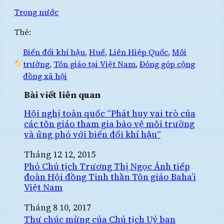
Trong nước
Thẻ:
Biến đổi khí hậu
, 
Huế
, 
Liên Hiệp Quốc
, 
Môi
trường
, 
Tôn giáo tại Việt Nam
, 
Đóng góp cộng
đồng xã hội
Bài viết liên quan
Hội nghị toàn quốc “Phát huy vai trò của
các tôn giáo tham gia bảo vệ môi trường
và ứng phó với biến đổi khí hậu”
Ngày
Tháng 12 12, 2015
Phó Chủ tịch Trương Thị Ngọc Ánh tiếp
đoàn Hội đồng Tinh thần Tôn giáo Baha’i
Việt Nam
Ngày
Tháng 8 10, 2017
Thư chúc mừng của Chủ tịch Uỷ ban