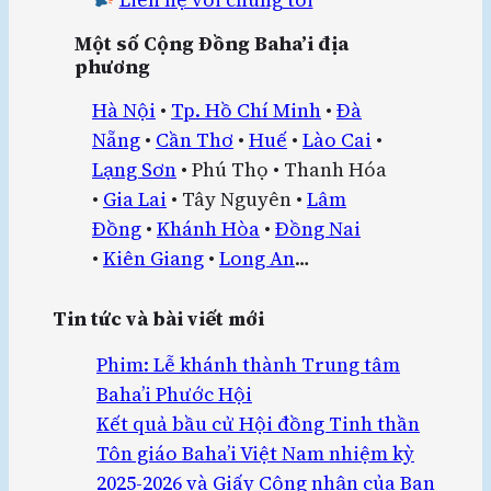
Một số Cộng Đồng Baha’i địa
phương
Hà Nội
•
Tp. Hồ Chí Minh
•
Đà
Nẵng
•
Cần Thơ
•
Huế
•
Lào Cai
•
Lạng Sơn
• Phú Thọ • Thanh Hóa
•
Gia Lai
• Tây Nguyên •
Lâm
Đồng
•
Khánh Hòa
•
Đồng Nai
•
Kiên Giang
•
Long An
…
Tin tức và bài viết mới
Phim: Lễ khánh thành Trung tâm
Baha’i Phước Hội
Kết quả bầu cử Hội đồng Tinh thần
Tôn giáo Baha’i Việt Nam nhiệm kỳ
2025-2026 và Giấy Công nhận của Ban