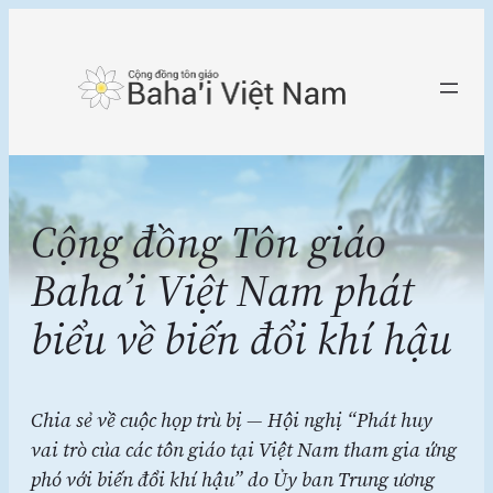
Chuyển
đến
phần
nội
dung
Cộng đồng Tôn giáo
Baha’i Việt Nam phát
biểu về biến đổi khí hậu
Chia sẻ về cuộc họp trù bị —
Hội nghị “Phát huy
vai trò của các tôn giáo tại Việt Nam tham gia ứng
phó với biến đổi khí hậu” do Ủy ban Trung ương