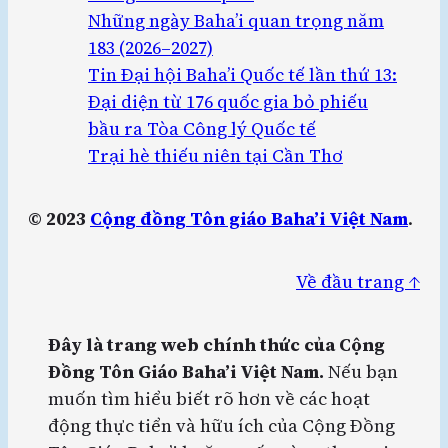
Những ngày Baha’i quan trọng năm
183 (2026–2027)
Tin Đại hội Baha’i Quốc tế lần thứ 13:
Đại diện từ 176 quốc gia bỏ phiếu
bầu ra Tòa Công lý Quốc tế
Trại hè thiếu niên tại Cần Thơ
© 2023
Cộng đồng Tôn giáo Baha’i Việt Nam
.
Về đầu trang ↑
Đây là trang web chính thức của Cộng
Đồng Tôn Giáo Baha’i Việt Nam.
Nếu bạn
muốn tìm hiểu biết rõ hơn về các hoạt
động thực tiển và hữu ích của Cộng Đồng