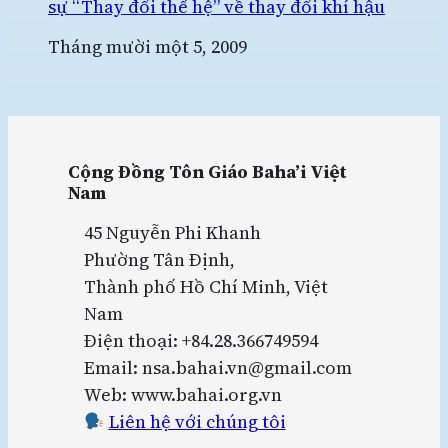
sự “Thay đổi thế hệ” về thay đổi khí hậu
Ngày
Tháng mười một 5, 2009
Cộng Đồng Tôn Giáo Baha’i Việt
Nam
45 Nguyễn Phi Khanh
Phường Tân Định,
Thành phố Hồ Chí Minh, Việt
Nam
Điện thoại: +84.28.366749594
Email: nsa.bahai.vn@gmail.com
Web: www.bahai.org.vn
Liên hệ với chúng tôi