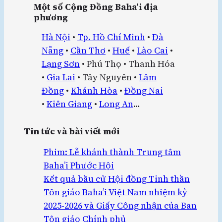
Một số Cộng Đồng Baha’i địa
phương
Hà Nội
•
Tp. Hồ Chí Minh
•
Đà
Nẵng
•
Cần Thơ
•
Huế
•
Lào Cai
•
Lạng Sơn
• Phú Thọ • Thanh Hóa
•
Gia Lai
• Tây Nguyên •
Lâm
Đồng
•
Khánh Hòa
•
Đồng Nai
•
Kiên Giang
•
Long An
…
Tin tức và bài viết mới
Phim: Lễ khánh thành Trung tâm
Baha’i Phước Hội
Kết quả bầu cử Hội đồng Tinh thần
Tôn giáo Baha’i Việt Nam nhiệm kỳ
2025-2026 và Giấy Công nhận của Ban
Tôn giáo Chính phủ