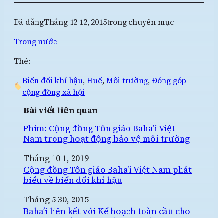
Đã đăng
Tháng 12 12, 2015
trong chuyên mục
Trong nước
Thẻ:
Biến đổi khí hậu
, 
Huế
, 
Môi trường
, 
Đóng góp
cộng đồng xã hội
Bài viết liên quan
Phim: Cộng đồng Tôn giáo Baha’i Việt
Nam trong hoạt động bảo vệ môi trường
Ngày
Tháng 10 1, 2019
Cộng đồng Tôn giáo Baha’i Việt Nam phát
biểu về biến đổi khí hậu
Ngày
Tháng 5 30, 2015
Baha’i liên kết với Kế hoạch toàn cầu cho