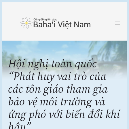
Chuyển
đến
phần
nội
dung
Hội nghị toàn quốc
“Phát huy vai trò của
các tôn giáo tham gia
bảo vệ môi trường và
ứng phó với biến đổi khí
hậu”