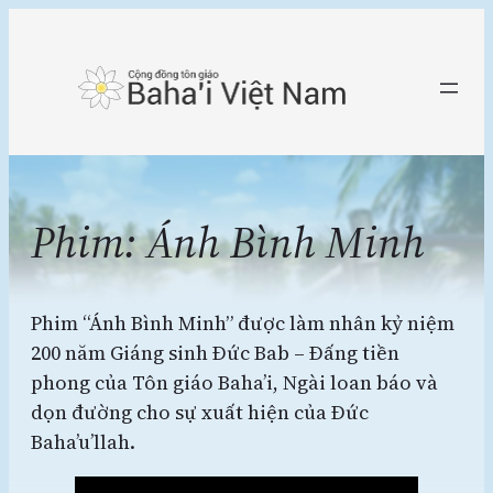
Chuyển
đến
phần
nội
dung
Phim: Ánh Bình Minh
Phim “Ánh Bình Minh” được làm nhân kỷ niệm
200 năm Giáng sinh Đức Bab – Đấng tiền
phong của Tôn giáo Baha’i, Ngài loan báo và
dọn đường cho sự xuất hiện của Đức
Baha’u’llah.