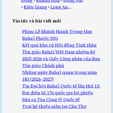
Đồng
•
Khánh Hòa
•
Đồng Nai
•
Kiên Giang
•
Long An
…
Tin tức và bài viết mới
Phim: Lễ khánh thành Trung tâm
Baha’i Phước Hội
Kết quả bầu cử Hội đồng Tinh thần
Tôn giáo Baha’i Việt Nam nhiệm kỳ
2025-2026 và Giấy Công nhận của Ban
Tôn giáo Chính phủ
Những ngày Baha’i quan trọng năm
183 (2026–2027)
Tin Đại hội Baha’i Quốc tế lần thứ 13:
Đại diện từ 176 quốc gia bỏ phiếu
bầu ra Tòa Công lý Quốc tế
Trại hè thiếu niên tại Cần Thơ