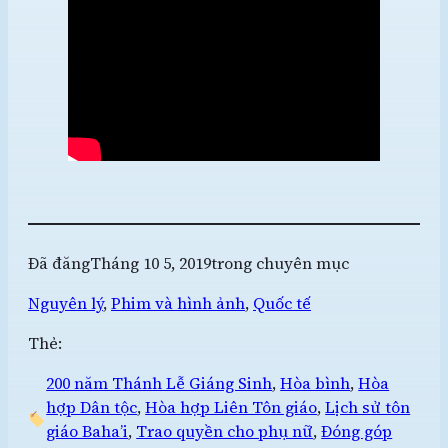
Đã đăng
Tháng 10 5, 2019
trong chuyên mục
Nguyên lý
, 
Phim và hình ảnh
, 
Quốc tế
Thẻ:
200 năm Thánh Lễ Giáng Sinh
, 
Hòa bình
, 
Hòa
hợp Dân tộc
, 
Hòa hợp Liên Tôn giáo
, 
Lịch sử tôn
giáo Baha’i
, 
Trao quyền cho phụ nữ
, 
Đóng góp