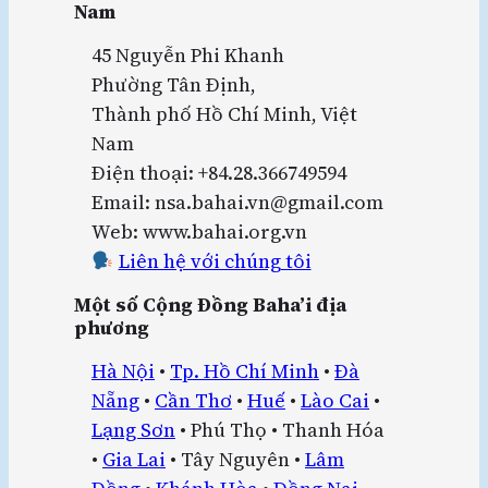
Nam
45 Nguyễn Phi Khanh
Phường Tân Định,
Thành phố Hồ Chí Minh, Việt
Nam
Điện thoại: +84.28.366749594
Email: nsa.bahai.vn@gmail.com
Web: www.bahai.org.vn
Liên hệ với chúng tôi
Một số Cộng Đồng Baha’i địa
phương
Hà Nội
•
Tp. Hồ Chí Minh
•
Đà
Nẵng
•
Cần Thơ
•
Huế
•
Lào Cai
•
Lạng Sơn
• Phú Thọ • Thanh Hóa
•
Gia Lai
• Tây Nguyên •
Lâm